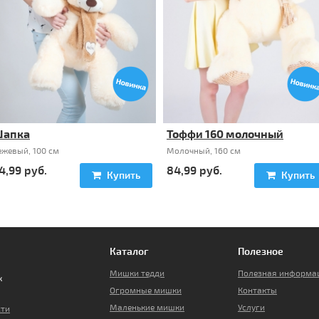
апка
Тоффи 160 молочный
ежевый, 100 см
Молочный, 160 см
4,99
руб
.
84,99
руб
.
Купить
Купить
Каталог
Полезное
Мишки тедди
Полезная информа
Огромные мишки
Контакты
Маленькие мишки
Услуги
сти