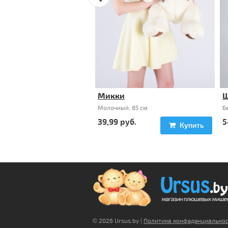
Микки
Ш
Молочный, 85 см
Б
39,99
руб
.
5
Купить
© 2026 Ursus.by |
Политика конфеденциально