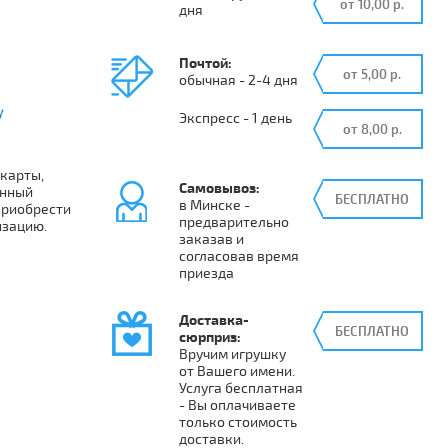
от 10,00 р.
дня
Почтой:
от 5,00 р.
обычная - 2-4 дня
Экспресс - 1 день
от 8,00 р.
карты,
Самовывоз:
енный
БЕСПЛАТНО
в Минске -
приобрести
предварительно
изацию.
заказав и
согласовав время
приезда
Доставка-
БЕСПЛАТНО
сюрприз:
Вручим игрушку
от Вашего имени.
Услуга бесплатная
- Вы оплачиваете
только стоимость
доставки.